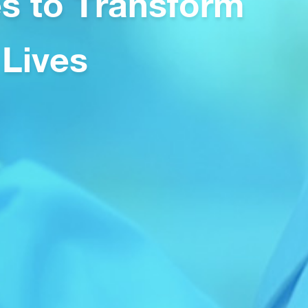
s to Transform
 Lives